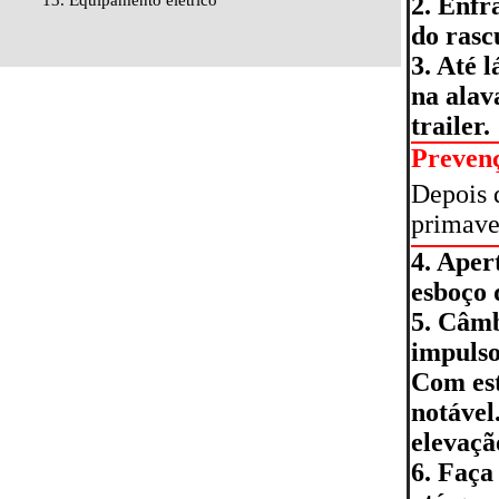
13. Equipamento elétrico
2. Enfr
do rasc
3. Até 
na alav
trailer.
Preven
Depois 
primave
4. Aper
esboço 
5. Câmb
impulso
Com est
notável
elevaçã
6. Faça