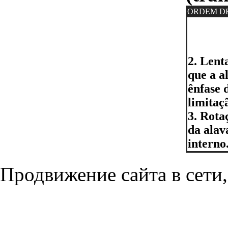
ORDEM D
2. Lent
que a a
ênfase 
limitaç
3. Rota
da alav
interno
Продвижение сайта в сети,