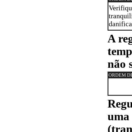
Verifiqu
tranquil
danifica
A re
temp
não 
ORDEM D
Regu
uma 
(tra