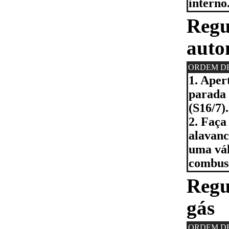
interno
Regu
auto
ORDEM D
1. Aper
parada 
(S16/7).
2. Faça
alavanc
uma vál
combust
Regu
gás
ORDEM D