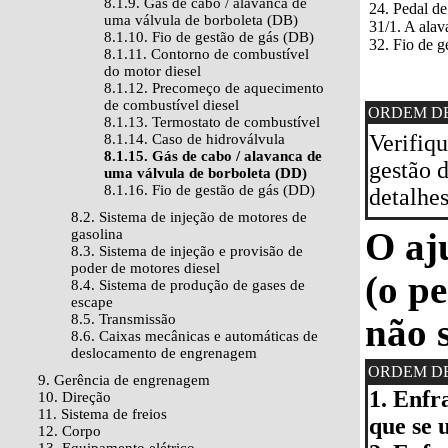
8.1.9. Gás de cabo / alavanca de
24. Pedal de
uma válvula de borboleta (DB)
31/1. A alav
8.1.10. Fio de gestão de gás (DB)
32. Fio de g
8.1.11. Contorno de combustível
do motor diesel
8.1.12. Precomeço de aquecimento
de combustível diesel
ORDEM D
8.1.13. Termostato de combustível
Verifiqu
8.1.14. Caso de hidroválvula
8.1.15. Gás de cabo / alavanca de
gestão d
uma válvula de borboleta (DD)
8.1.16. Fio de gestão de gás (DD)
detalhes
8.2. Sistema de injeção de motores de
O aj
gasolina
8.3. Sistema de injeção e provisão de
poder de motores diesel
(o p
8.4. Sistema de produção de gases de
escape
8.5. Transmissão
não 
8.6. Caixas mecânicas e automáticas de
deslocamento de engrenagem
ORDEM D
9. Gerência de engrenagem
1. Enfr
10. Direção
11. Sistema de freios
que se 
12. Corpo