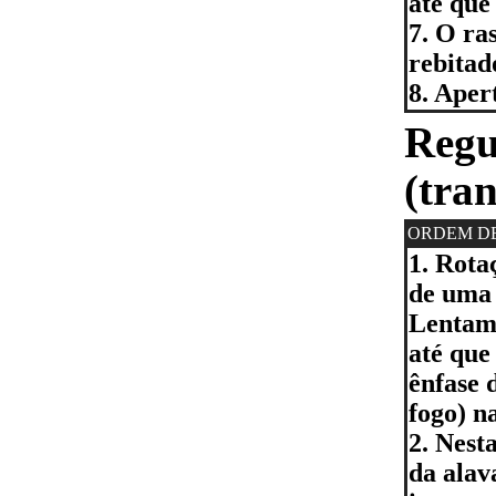
até que
7. O ra
rebitad
8. Aper
Regu
(tra
ORDEM D
1. Rota
de uma 
Lentame
até que
ênfase 
fogo) n
2. Nest
da alav