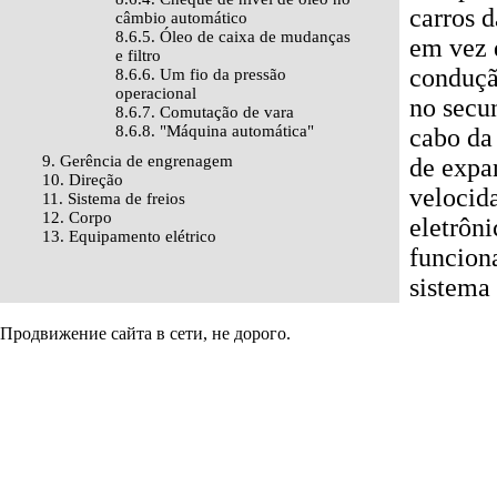
carros d
câmbio automático
8.6.5. Óleo de caixa de mudanças
em vez 
e filtro
conduçã
8.6.6. Um fio da pressão
operacional
no secu
8.6.7. Comutação de vara
8.6.8. "Máquina automática"
cabo da
9. Gerência de engrenagem
de expa
10. Direção
velocid
11. Sistema de freios
12. Corpo
eletrôni
13. Equipamento elétrico
funcion
sistema
Продвижение сайта в сети, не дорого.