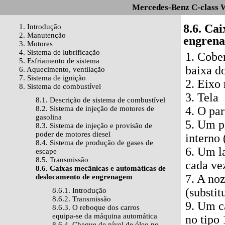
Mercedes-Benz C-class 
8.6. Ca
1. Introdução
2. Manutenção
engren
3. Motores
4. Sistema de lubrificação
1. Cobe
5. Esfriamento de sistema
baixa d
6. Aquecimento, ventilação
7. Sistema de ignição
2. Eixo
8. Sistema de combustível
3. Tela
8.1. Descrição de sistema de combustível
8.2. Sistema de injeção de motores de
4. O pa
gasolina
5. Um 
8.3. Sistema de injeção e provisão de
poder de motores diesel
interno
8.4. Sistema de produção de gases de
6. Um l
escape
8.5. Transmissão
cada ve
8.6. Caixas mecânicas e automáticas de
7. A no
deslocamento de engrenagem
(substi
8.6.1. Introdução
8.6.2. Transmissão
9. Um c
8.6.3. O reboque dos carros
equipa-se da máquina automática
no tipo
8.6.4. Cheque de nível de óleo no