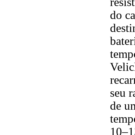
resis
do ca
desti
bater
temp
Velic
reca
seu r
de um
tempe
10–13