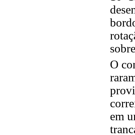
desen
bord
rota
sobre
O con
rara
provi
corre
em u
tranc