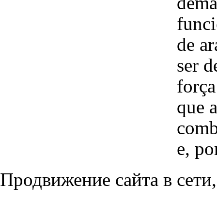
demas
funci
de ar
ser d
força
que a
comb
e, po
Продвижение сайта в сети,