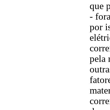
que 
- for
por i
elétr
corre
pela 
outra
fator
mate
corre