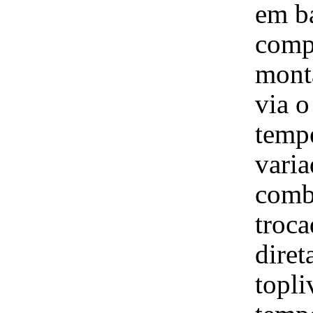
em ba
comp
mont
via o
temp
varia
combu
troca
dire
topl