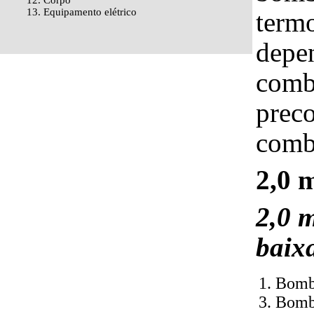
12. Corpo
13. Equipamento elétrico
termo
depe
combu
prec
comb
2,0 m
2,0 m
baix
1. Bomb
3. Bomb