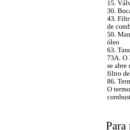
15. Vál
30. Boc
43. Filt
de comb
50. Man
óleo
63. Tan
73A. O 
se abre 
filtro d
86. Ter
O termos
combust
Para 