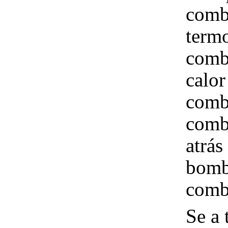
combu
termo
combu
calor
comb
comb
atrás
bomba
comb
Se a 