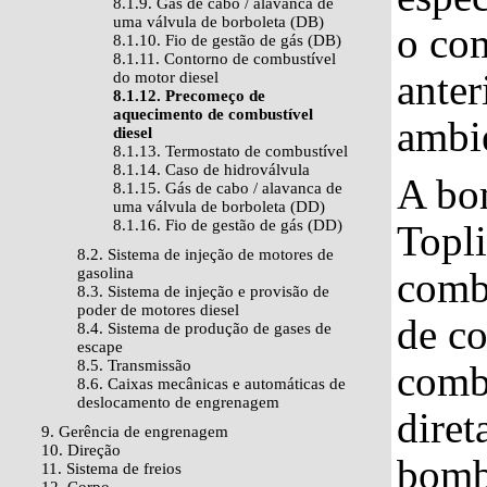
8.1.9. Gás de cabo / alavanca de
uma válvula de borboleta (DB)
o co
8.1.10. Fio de gestão de gás (DB)
8.1.11. Contorno de combustível
ante
do motor diesel
8.1.12. Precomeço de
aquecimento de combustível
ambi
diesel
8.1.13. Termostato de combustível
8.1.14. Caso de hidroválvula
A bo
8.1.15. Gás de cabo / alavanca de
uma válvula de borboleta (DD)
8.1.16. Fio de gestão de gás (DD)
Topl
8.2. Sistema de injeção de motores de
gasolina
combu
8.3. Sistema de injeção e provisão de
poder de motores diesel
de co
8.4. Sistema de produção de gases de
escape
8.5. Transmissão
comb
8.6. Caixas mecânicas e automáticas de
deslocamento de engrenagem
diret
9. Gerência de engrenagem
10. Direção
bomb
11. Sistema de freios