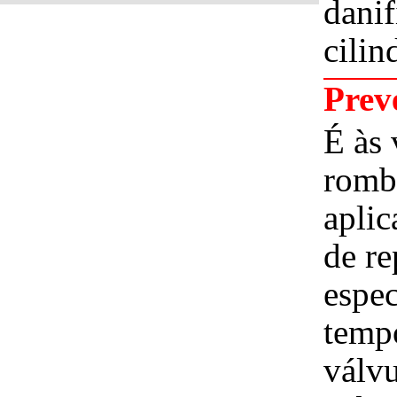
danif
cilin
Prev
É às 
romb
aplic
de re
espec
tempo
válv