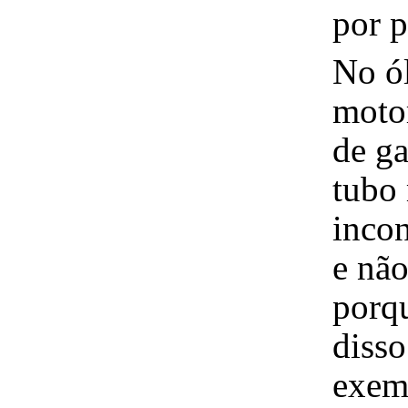
por p
No ól
moto
de ga
tubo 
inco
e não
porqu
disso
exemp