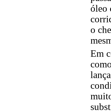
óleo 
corr
o che
mesm
Em c
como 
lança
cond
muito
subst