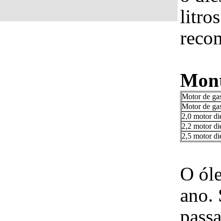
litro
reco
Mont
Motor de gas
Motor de gas
2,0 motor die
2,2 motor die
2,5 motor die
O óle
ano. 
passa