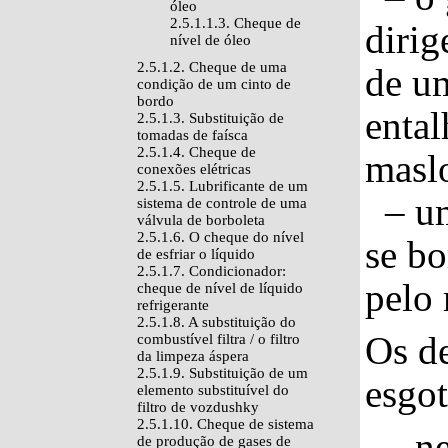
óleo
2.5.1.1.3. Cheque de
dirig
nível de óleo
2.5.1.2. Cheque de uma
de um
condição de um cinto de
bordo
ental
2.5.1.3. Substituição de
tomadas de faísca
2.5.1.4. Cheque de
masl
conexões elétricas
2.5.1.5. Lubrificante de um
– um
sistema de controle de uma
válvula de borboleta
2.5.1.6. O cheque do nível
se b
de esfriar o líquido
2.5.1.7. Condicionador:
pelo 
cheque de nível de líquido
refrigerante
2.5.1.8. A substituição do
Os de
combustível filtra / o filtro
da limpeza áspera
2.5.1.9. Substituição de um
esgot
elemento substituível do
filtro de vozdushky
2.5.1.10. Cheque de sistema
– nes
de produção de gases de