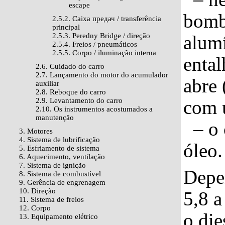
escape
bomb
2.5.2. Caixa предач / transferência
principal
2.5.3. Peredny Bridge / direção
alumí
2.5.4. Freios / pneumáticos
2.5.5. Corpo / iluminação interna
enta
2.6. Cuidado do carro
2.7. Lançamento do motor do acumulador
abre 
auxiliar
2.8. Reboque do carro
2.9. Levantamento do carro
com u
2.10. Os instrumentos acostumados a
manutenção
– o c
3. Motores
4. Sistema de lubrificação
óleo.
5. Esfriamento de sistema
6. Aquecimento, ventilação
7. Sistema de ignição
Depe
8. Sistema de combustível
9. Gerência de engrenagem
10. Direção
5,8 a
11. Sistema de freios
12. Corpo
o die
13. Equipamento elétrico