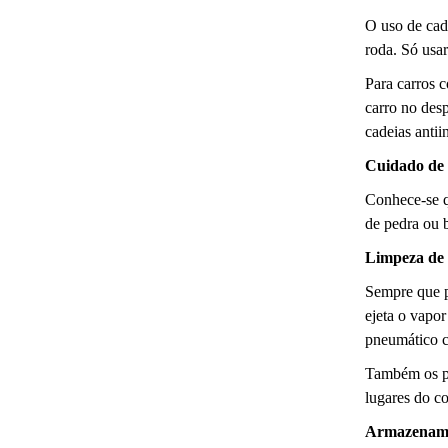
O uso de cade
roda. Só usar
Para carros c
carro no desp
cadeias antii
Cuidado de
Conhece-se q
de pedra ou 
Limpeza de
Sempre que p
ejeta o vapo
pneumático c
Também os pn
lugares do c
Armazename