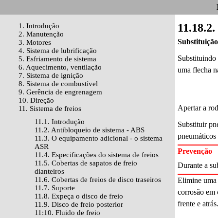
11.18.2
1. Introdução
2. Manutenção
Substituição
3. Motores
4. Sistema de lubrificação
Substituindo 
5. Esfriamento de sistema
6. Aquecimento, ventilação
uma flecha na
7. Sistema de ignição
8. Sistema de combustível
9. Gerência de engrenagem
10. Direção
Apertar a ro
11. Sistema de freios
11.1. Introdução
Substituir p
11.2. Antibloqueio de sistema - ABS
pneumáticos 
11.3. O equipamento adicional - o sistema
ASR
Prevenção
11.4. Especificações do sistema de freios
11.5. Cobertas de sapatos de freio
Durante a sub
dianteiros
11.6. Cobertas de freios de disco traseiros
Elimine uma 
11.7. Suporte
corrosão em 
11.8. Expeça o disco de freio
frente e atrás
11.9. Disco de freio posterior
11:10. Fluido de freio