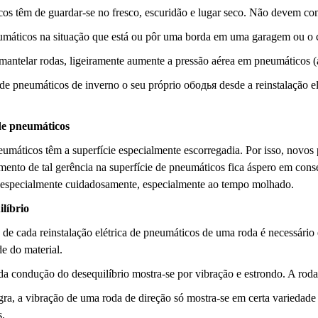
s têm de guardar-se no fresco, escuridão e lugar seco. Não devem conta
máticos na situação que está ou pôr uma borda em uma garagem ou o c
mantelar rodas, ligeiramente aumente a pressão aérea em pneumáticos 
 de pneumáticos de inverno o seu próprio ободья desde a reinstalação 
e pneumáticos
umáticos têm a superfície especialmente escorregadia. Por isso, novos
mento de tal gerência na superfície de pneumáticos fica áspero em cons
especialmente cuidadosamente, especialmente ao tempo molhado.
líbrio
e cada reinstalação elétrica de pneumáticos de uma roda é necessário 
e do material.
da condução do desequilíbrio mostra-se por vibração e estrondo. A rod
gra, a vibração de uma roda de direção só mostra-se em certa variedade
s.