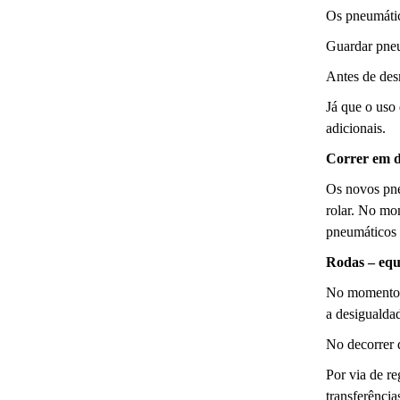
Os pneumático
Guardar pneu
Antes de des
Já que o uso
adicionais.
Correr em d
Os novos pne
rolar. No mo
pneumáticos 
Rodas – equi
No momento d
a desigualdad
No decorrer 
Por via de re
transferência