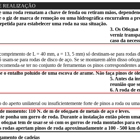
E REALIZAÇÃO
e uma roda rematam a chave de fenda ou retiram mãos, dependen
e o giz de marca de remoção ou uma hidrográfica encurralem a pr
repetida para estabelecer uma roda na sua situação.
3. Os Ободья 
verniz transp
caso da neces
(comprimento de L = 40 mm, a = 13, 5 mm) só destinam-se para rodas d
 usam-se para rodas de disco de aço. Se se montarem além disso ободь
recomenda-se ter no conjunto de ferramentas os pinos correspondentes 
 o entalho poluído de uma escova de arame. Não faça pinos de óleo
5. Antes da i
reunião que s
6. A roda de 
o aperto unilateral ou insuficientemente forte de pinos a roda ou um
 de momento: 110 N. de m de ободьев de metais de aço e leves.
te ponha um gorro de roda. Durante a instalação então põem uma
o ободья tem de usar-se só com os gorros de roda montados para ev
s rodas apertam pinos de roda aproximadamente a 100 - 500 km 
gamento de cadeias