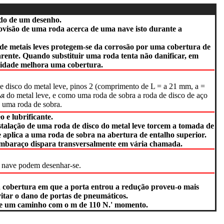
do de um desenho.
ovisão de uma roda acerca de uma nave isto durante a
de metais leves protegem-se da corrosão por uma cobertura de
arente. Quando substituir uma roda tenta não danificar, em
sidade melhora uma cobertura.
e disco do metal leve, pinos 2 (comprimento de L = a 21 mm, a =
я do metal leve, e como uma roda de sobra a roda de disco de aço
a uma roda de sobra.
 e lubrificante.
nstalação de uma roda de disco do metal leve torcem a tomada de
e aplica a uma roda de sobra na abertura de entalho superior.
embaraço dispara transversalmente em vária chamada.
a nave podem desenhar-se.
 cobertura em que a porta entrou a redução proveu-o mais
itar o dano de portas de pneumáticos.
de um caminho com o m de 110 N.' momento.