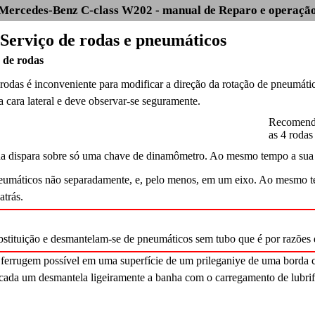
Mercedes-Benz C-class W202 - manual de Reparo e operaçã
. Serviço de rodas e pneumáticos
 de rodas
rodas é inconveniente para modificar a direção da rotação de pneumátic
 cara lateral e deve observar-se seguramente.
Recomenda-
as 4 rodas 
da dispara sobre só uma chave de dinamômetro. Ao mesmo tempo a sua i
neumáticos não separadamente, e, pelo menos, em um eixo. Ao mesmo 
atrás.
stituição e desmantelam-se de pneumáticos sem tubo que é por razões de
ferrugem possível em uma superfície de um prileganiye de uma borda 
cada um desmantela ligeiramente a banha com o carregamento de lubrif
.