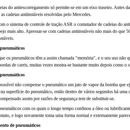
ias do antiescorregamento só permite-se em um eixo traseiro. Antes da 
 as cadeias antiinstáveis resolvidas pelo Mercedes.
om o sistema de controle de tração ASR o comutador de cadeias do antie
ejo mais alto. Apressar-se com cadeias antiinstáveis não mais do que 50 
nstáveis.
 pneumáticos
ue os pneumáticos têm a assim chamada "memória", e o seu uso não qu
bordas de carris, muitas vezes mostra-se bastante muito depois como o 
 pneumáticos
ossível não compense o pneumático um jato de vapor da bomba que eje
r na superfície do pneumático, então dentro de vários segundos há uma
ompensado assim por razões de segurança tem de substituir-se.
eumáticos com os quais o longo tempo confinou a óleo ou lubrificante 
ontato, e logo novamente toma uma forma normal e externamente parece
nto de pneumáticos