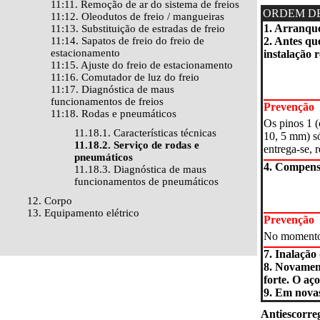
11:11. Remoção de ar do sistema de freios
ORDEM D
11:12. Oleodutos de freio / mangueiras
1. Arranqu
11:13. Substituição de estradas de freio
11:14. Sapatos de freio do freio de
2. Antes qu
estacionamento
instalação 
11:15. Ajuste do freio de estacionamento
11:16. Comutador de luz do freio
11:17. Diagnóstica de maus
funcionamentos de freios
Prevenção
11:18. Rodas e pneumáticos
Os pinos 1 
11.18.1. Características técnicas
10, 5 mm) só
11.18.2. Serviço de rodas e
entrega-se, 
pneumáticos
4. Compense
11.18.3. Diagnóstica de maus
funcionamentos de pneumáticos
12. Corpo
13. Equipamento elétrico
Prevenção
No momento d
7. Inalação
8. Novamen
forte. O aç
9. Em nova
Antiescorre