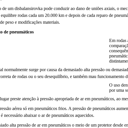
 de um disbalansirovka pode conduzir ao dano de uniões axiais, o me
equilibre rodas cada um 20.000 km e depois de cada reparo de pneumát
de peso e modificações materiais.
to de pneumáticos
Em rodas 
comparaçã
consequên
pneumátic
distintamen
al normalmente surge por causa da demasiado alta pressão ou demasia
ncorreta de rodas ou o seu desequilíbrio, e também mau funcionamento
O uso dent
por uma so
lugar preste atenção à pressão apropriada de ar em pneumáticos, ao m
pressão aérea só em pneumáticos frios. A pressão de pneumáticos aum
é necessário abaixar o ar de pneumáticos aquecidos.
ado alta pressão de ar em pneumáticos o meio de um protetor desde e