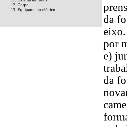
11. Sistema de freios
pren
12. Corpo
13. Equipamento elétrico
da fo
eixo.
por 
e) ju
traba
da fo
novam
came 
forma