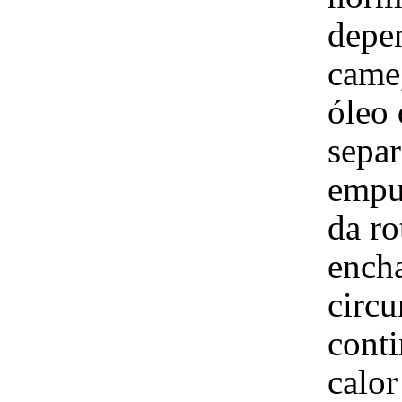
depe
came
óleo
separ
empu
da r
ench
circu
conti
calor