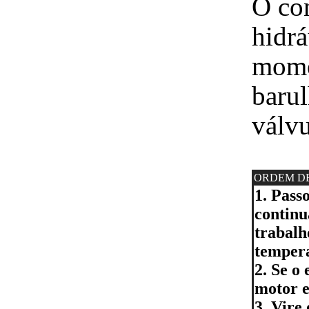
O co
hidrá
mome
barul
válvu
ORDEM D
1. Pass
continu
trabalh
tempera
2. Se o
motor e
3. Vire