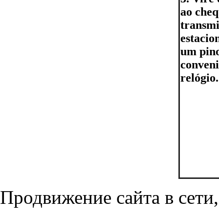
ao cheq
transmi
estacio
um pino
conveni
relógio.
Продвижение сайта в сети,