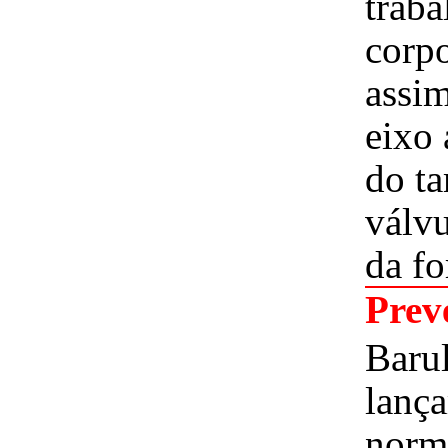
trab
corp
assim
eixo 
do ta
válv
da fo
Prev
Barul
lanç
norm