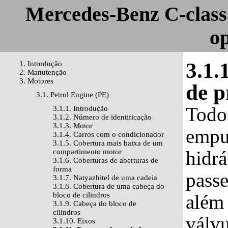
Mercedes-Benz C-class
o
3.1.
1. Introdução
2. Manutenção
3. Motores
de p
3.1. Petrol Engine (PE)
Todo
3.1.1. Introdução
3.1.2. Número de identificação
3.1.3. Motor
empu
3.1.4. Carros com o condicionador
3.1.5. Cobertura mais baixa de um
hidrá
compartimento motor
3.1.6. Coberturas de aberturas de
forma
passe
3.1.7. Natyazhitel de uma cadeia
3.1.8. Cobertura de uma cabeça do
bloco de cilindros
além 
3.1.9. Cabeça do bloco de
cilindros
válvu
3.1.10. Eixos