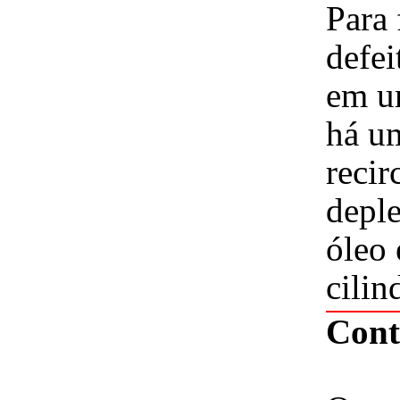
Para
defei
em u
há um
recir
deple
óleo
cilin
Cont