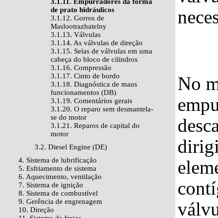
3.1.11. Empurradores da forma
de prato hidráulicos
neces
3.1.12. Gorros de
Maslootrazhatelny
3.1.13. Válvulas
3.1.14. As válvulas de direção
3.1.15. Selas de válvulas em uma
cabeça do bloco de cilindros
3.1.16. Compressão
3.1.17. Cinto de bordo
No m
3.1.18. Diagnóstica de maus
funcionamentos (DB)
empu
3.1.19. Comentários gerais
3.1.20. O reparo sem desmantela-
se do motor
desca
3.1.21. Reparos de capital do
motor
dirig
3.2. Diesel Engine (DE)
4. Sistema de lubrificação
elem
5. Esfriamento de sistema
6. Aquecimento, ventilação
cont
7. Sistema de ignição
8. Sistema de combustível
9. Gerência de engrenagem
válvu
10. Direção