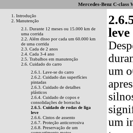
Mercedes-Benz C-class 
2.6.
1. Introdução
2. Manutenção
leve
2.1. Durante 12 meses ou 15.000 km de
uma corrida
2.2. Além disso por cada um 60.000 km
Despe
de uma corrida
2.3. Cada de 2 anos
2.4. Cada 3-4 ano
duran
2.5. Trabalhos em manutenção
2.6. Cuidado do carro
um о
2.6.1. Lave-se do carro
2.6.2. Cuidado das superfícies
apres
pintadas
2.6.3. Cuidado de detalhes
plásticos
siln
2.6.4. Cuidado de copos e
consolidações de borracha
signi
2.6.5. Cuidado de rodas de liga
leve
2.6.6. Cintos de assento
um in
2.6.7. Proteção anticorrosiva
2.6.8. Preservação de um
compartimento motor