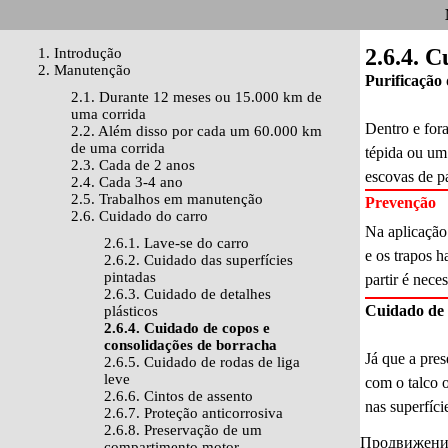
2.6.4. 
1. Introdução
2. Manutenção
Purificação
2.1. Durante 12 meses ou 15.000 km de
uma corrida
Dentro e for
2.2. Além disso por cada um 60.000 km
de uma corrida
tépida ou um 
2.3. Cada de 2 anos
escovas de pa
2.4. Cada 3-4 ano
2.5. Trabalhos em manutenção
Prevenção
2.6. Cuidado do carro
Na aplicação 
2.6.1. Lave-se do carro
e os trapos h
2.6.2. Cuidado das superfícies
pintadas
partir é nece
2.6.3. Cuidado de detalhes
Cuidado de 
plásticos
2.6.4. Cuidado de copos e
consolidações de borracha
Já que a pres
2.6.5. Cuidado de rodas de liga
leve
com o talco 
2.6.6. Cintos de assento
nas superfíci
2.6.7. Proteção anticorrosiva
2.6.8. Preservação de um
Продвижение 
compartimento motor