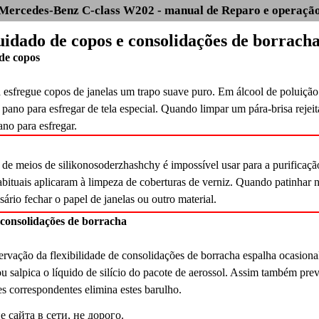
Mercedes-Benz C-class W202 - manual de Reparo e operaçã
Cuidado de copos e consolidações de borrach
 de copos
a esfregue copos de janelas um trapo suave puro. Em álcool de poluição
pano para esfregar de tela especial. Quando limpar um pára-brisa rejei
no para esfregar.
de meios de silikonosoderzhashchy é impossível usar para a purificação
abituais aplicaram à limpeza de coberturas de verniz. Quando patinhar 
ssário fechar o papel de janelas ou outro material.
consolidações de borracha
ervação da flexibilidade de consolidações de borracha espalha ocasiona
ou salpica o líquido de silício do pacote de aerossol. Assim também pr
es correspondentes elimina estes barulho.
сайта в сети, не дорого.