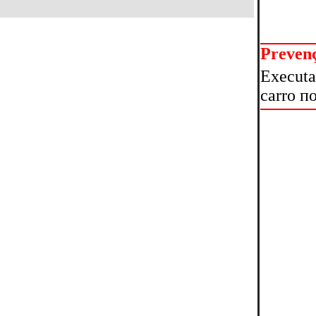
Preven
Executa
carro п