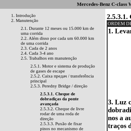
Mercedes-Benz C-class 
2.5.3.1
1. Introdução
2. Manutenção
ORDEM D
2.1. Durante 12 meses ou 15.000 km de
1. Leva
uma corrida
2.2. Além disso por cada um 60.000 km
de uma corrida
2.3. Cada de 2 anos
2.4. Cada 3-4 ano
2.5. Trabalhos em manutenção
2.5.1. Motor e sistema de produção
de gases de escape
2.5.2. Caixa предач / transferência
principal
2.5.3. Peredny Bridge / direção
2.5.3.1. Cheque de
dobradiças da ponte
3. Luz 
avançada
dobradi
2.5.3.2. Cheque de livre
rodar de uma roda de
nos a a
direção
2.5.3.3. Puxão de fixar
traços 
pinos no mecanismo de