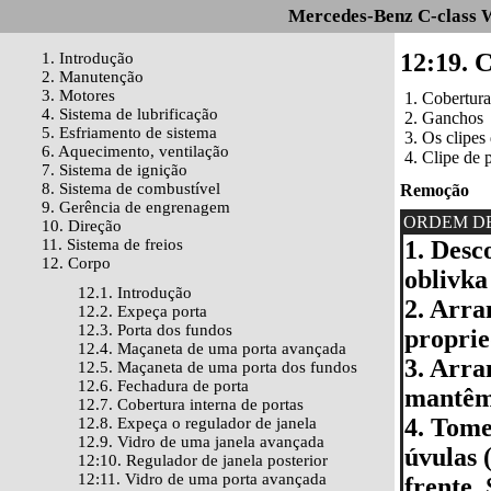
Mercedes-Benz C-class 
12:19. 
1. Introdução
2. Manutenção
3. Motores
1. Cobertura
4. Sistema de lubrificação
2. Ganchos
5. Esfriamento de sistema
3. Os clipes
6. Aquecimento, ventilação
4. Clipe de 
7. Sistema de ignição
8. Sistema de combustível
Remoção
9. Gerência de engrenagem
ORDEM D
10. Direção
11. Sistema de freios
1. Desc
12. Corpo
oblivka 
12.1. Introdução
2. Arra
12.2. Expeça porta
12.3. Porta dos fundos
proprie
12.4. Maçaneta de uma porta avançada
3. Arra
12.5. Maçaneta de uma porta dos fundos
12.6. Fechadura de porta
mantêm 
12.7. Cobertura interna de portas
4. Tome
12.8. Expeça o regulador de janela
12.9. Vidro de uma janela avançada
úvulas 
12:10. Regulador de janela posterior
12:11. Vidro de uma porta avançada
frente.