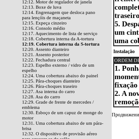
12:12. Motor de regulador de janela
complet
12:13. Boxe de luva
12:14. Engrenagem que desloca pano
traseiro
para lençóis de maçaneta
5. Desp
12:15. Expeça cinzeiro
12:16. Consolo médio
um cint
12:17. Aquecimento de lista de serviço
12:18. Cobertura interna da A-tortura
uma co
12:19. Cobertura interna da S-tortura
12:20. Assento dianteiro
Instalação
12:21. Assento posterior
12:22. Fechadura central
ORDEM D
12:23. Espelho externo / vidro de um
1. Ponh
espelho
moment
12:24. Uma cobertura abaixo do painel
12:25. Pára-choques dianteiro
fixação
12:26. Pára-choques traseiro
12:27. Asa interna do carro
2. A no
12:28. Asa do carro
remoçã
12:29. Grade de frente de mercedes /
emblema
12:30. Esboço de um capuz de monge do
Продвижение 
motor
12:31. Uma cobertura abaixo de um pára-
brisa
12:32. O dispositivo de provisão aéreo